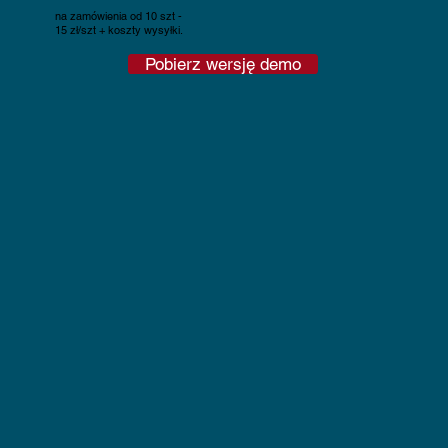
na zamówienia od 10 szt -
15 zł/szt + koszty wysyłki.
Pobierz wersję demo