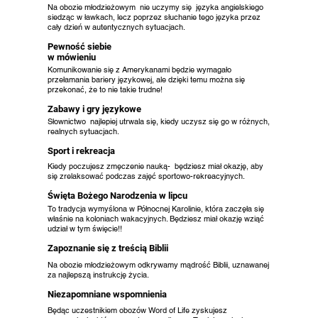
Na obozie młodzieżowym nie uczymy się języka angielskiego
siedząc w ławkach, lecz poprzez słuchanie tego języka przez
cały dzień w autentycznych sytuacjach.
Pewność siebie
w mówieniu
Komunikowanie się z Amerykanami będzie wymagało
przełamania bariery językowej, ale dzięki temu można się
przekonać, że to nie takie trudne!
Zabawy i gry językowe
Słownictwo najlepiej utrwala się, kiedy uczysz się go w różnych,
realnych sytuacjach.
Sport i rekreacja
Kiedy poczujesz zmęczenie nauką- będziesz miał okazję, aby
się zrelaksować podczas zajęć sportowo-rekreacyjnych.
Święta Bożego Narodzenia w lipcu
To tradycja wymyślona w Północnej Karolinie, która zaczęła się
właśnie na koloniach wakacyjnych. Będziesz miał okazję wziąć
udział w tym święcie!!
Zapoznanie się z treścią Biblii
Na obozie młodzieżowym odkrywamy mądrość Biblii, uznawanej
za najlepszą instrukcję życia.
Niezapomniane wspomnienia
Będąc uczestnikiem obozów Word of Life zyskujesz