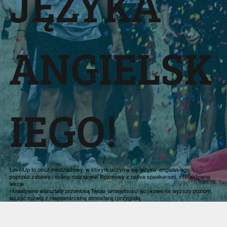
JĘZYKA
ANGIELSK
IEGO!
LevelUp to obóz młodzieżowy, w którym uczymy się języka angielskiego
poprzez zabawę i sceny rodzajowe! Rozmowy z native speakerami, interaktywne
lekcje
i kreatywne warsztaty przeniosą Twoje umiejętności językowe na wyższy poziom,
łącząc rozwój z niepowtarzalną atmosferą i przygodą.