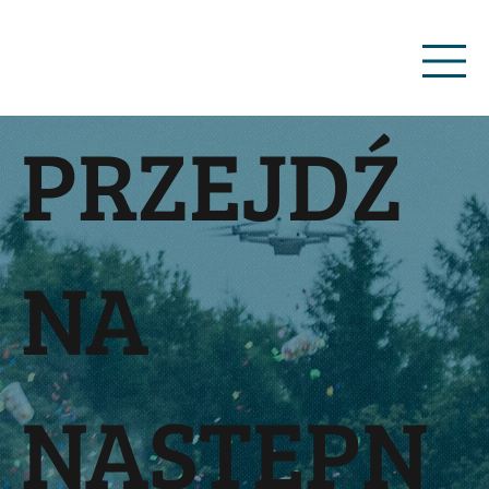
PRZEJDŹ
NA
NASTĘPN