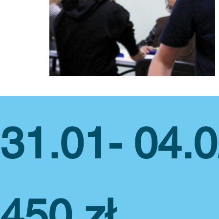
31.01- 04.
Tenis stołowy
450 zł