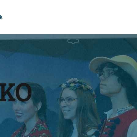
k
SKO