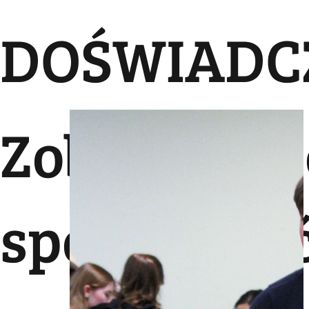
DOŚWIADC
Zobacz jaki
spodziewać