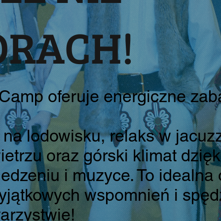
ÓRACH!
 Camp oferuje energiczne za
i na lodowisku, relaks w jacuz
trzu oraz górski klimat dzięk
jedzeniu i muzyce. To idealna
yjątkowych wspomnień i spędz
arzystwie!