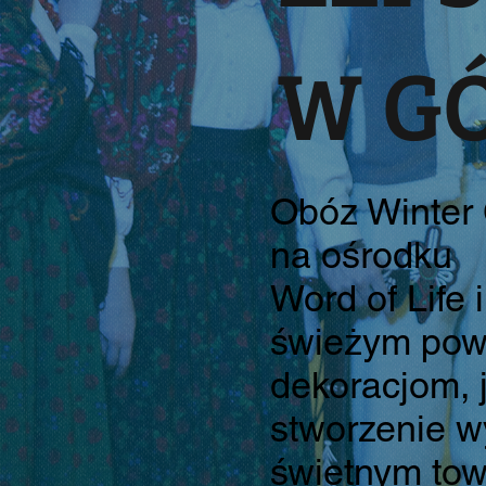
W G
Obóz Winter
na ośrodku
Word of Life 
świeżym powie
dekoracjom, 
stworzenie w
świetnym tow