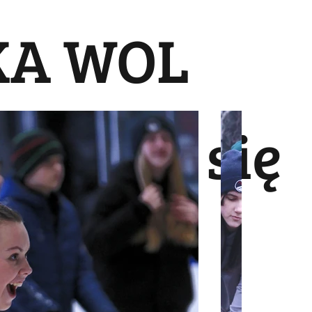
KA WOL
 możesz się
bozu!