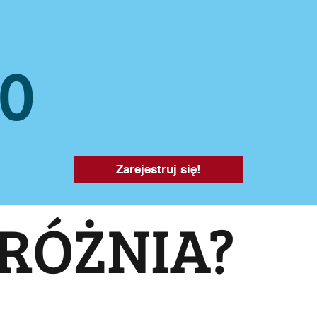
20
Zarejestruj się!
RÓŻNIA?