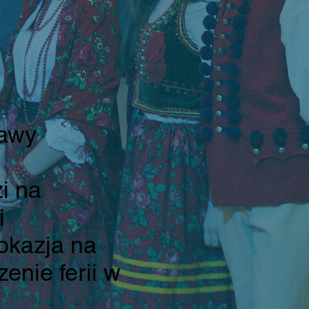
bawy
zi na
i
 okazja na
enie ferii w