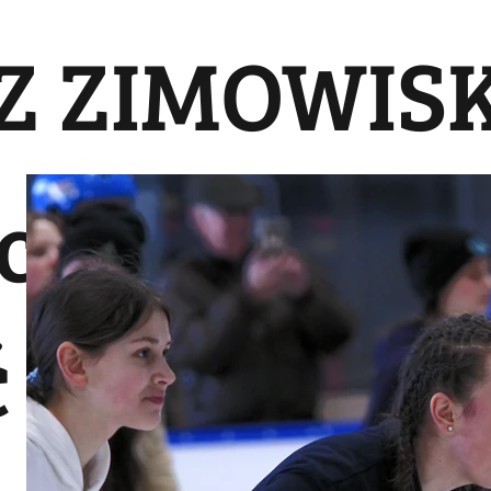
Z ZIMOWIS
ch atrakcji
 podczas o