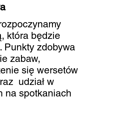
wa
 rozpoczynamy
, która będzie
z. Punkty zdobywa
ie zabaw,
zenie się wersetów
oraz udział w
h na spotkaniach