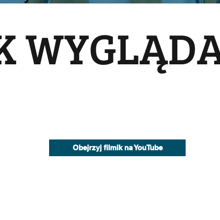
K WYGLĄDA
Obejrzyj filmik na YouTube