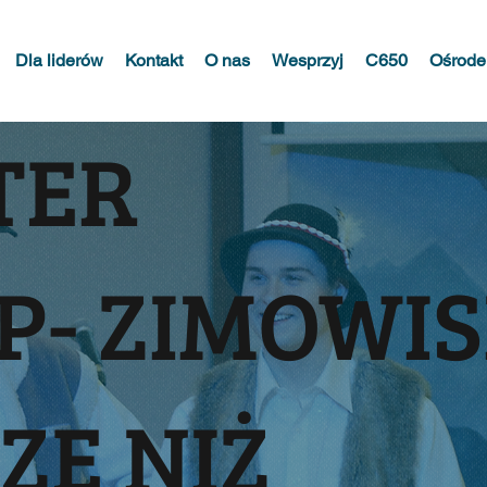
Dla liderów
Kontakt
O nas
Wesprzyj
C650
Ośrode
TER
P- ZIMOWI
ZE NIŻ