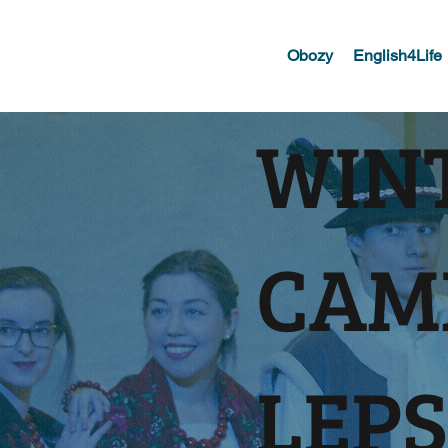
Obozy
English4Life
WIN
CAM
LEPS