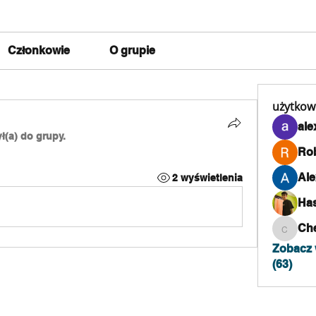
Członkowie
O grupie
użytkow
ale
ł(a) do grupy.
Rob
Ale
2 wyświetlenia
Ha
Che
Chefull
Zobacz 
(63)