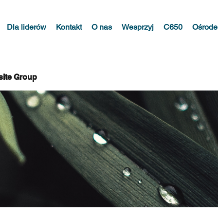
Dla liderów
Kontakt
O nas
Wesprzyj
C650
Ośrode
site Group