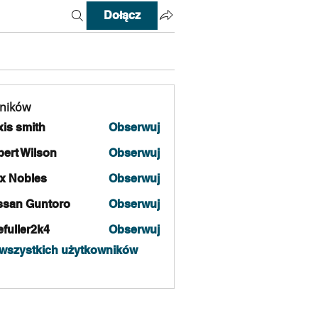
Dołącz
ników
xis smith
Obserwuj
ert Wilson
Obserwuj
x Nobles
Obserwuj
ssan Guntoro
Obserwuj
fuller2k4
Obserwuj
er2k4
wszystkich użytkowników